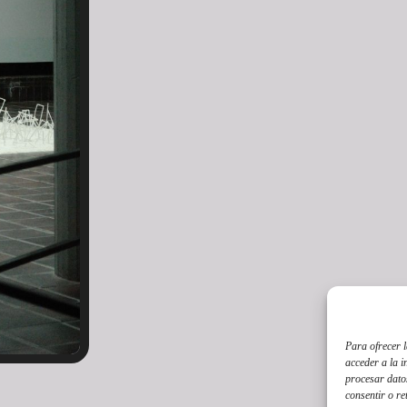
Para ofrecer 
acceder a la i
procesar datos
consentir o re