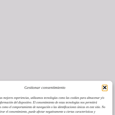
Gestionar consentimiento
las mejores experiencias, utilizamos tecnologías como las cookies para almacenar y/o
nformación del dispositivo. El consentimiento de estas tecnologías nos permitirá
 como el comportamiento de navegación o las identificaciones únicas en este sitio. No
tirar el consentimiento, puede afectar negativamente a ciertas características y