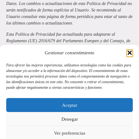
Datos. Los cambios o actualizaciones de esta Política de Privacidad no
serán notificados de forma explícita al Usuario. Se recomienda al
Usuario consultar esta página de forma periódica para estar al tanto de
los últimos cambios o actualizaciones.
Esta Política de Privacidad fue actualizada para adaptarse al
Reglamento (UE) 2016/679 del Parlamento Europeo y del Consejo, de
27 de abril de 2016, relativo a la protección de las personas físicas en
Gestionar consentimiento
lo que respecta al tratamiento de datos personales y a la libre
circulación de estos datos (RGPD) y a la Ley Orgánica 3/2018, de 5 de
Para ofrecer las mejores experiencias, utilizamos tecnologías como las cookies para
diciembre, de Protección de Datos Personales y garantía de los
almacenar y/o acceder a la información del dispositivo. El consentimiento de estas
derechos digitales.
tecnologías nos permitirá procesar datos como el comportamiento de navegación o
las identificaciones únicas en este sitio. No consentir o retirar el consentimiento,
Este documento de Política de Privacidad de un sitio web ha sido
puede afectar negativamente a ciertas características y funciones.
creado mediante el generador de
plantilla de política de privacidad web
gratis
online el día 18/07/2025.
Aceptar
Denegar
Ver preferencias
Copyright © 2025 | albertogarciacomposer.com